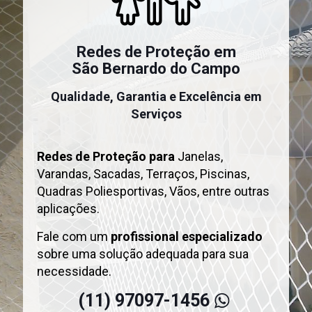
Qualidade, Garantia e Excelência em
Serviços
Redes de Proteção em
São Bernardo do Campo
Redes de Proteção para
Janelas,
Qualidade, Garantia e Excelência em
Varandas, Sacadas, Terraços, Piscinas,
Serviços
Quadras Poliesportivas, Vãos, entre outras
aplicações.
Redes de Proteção para
Janelas,
Fale com um
profissional especializado
Varandas, Sacadas, Terraços, Piscinas,
sobre uma solução adequada para sua
Quadras Poliesportivas, Vãos, entre outras
necessidade.
aplicações.
Fale com um
profissional especializado
Solicitar Orçamento
sobre uma solução adequada para sua
necessidade.
(11) 97097-1456
(11) 97097-1456